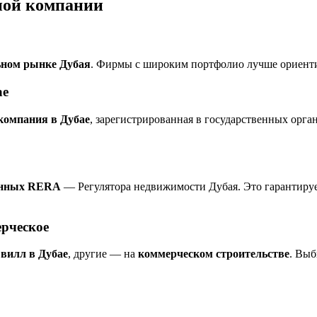
ной компании
ьном рынке Дубая
. Фирмы с широким портфолио лучше ориентир
ае
компания в Дубае
, зарегистрированная в государственных орга
енных RERA
— Регулятора недвижимости Дубая. Это гарантиру
ерческое
 вилл в Дубае
, другие — на
коммерческом строительстве
. Выб