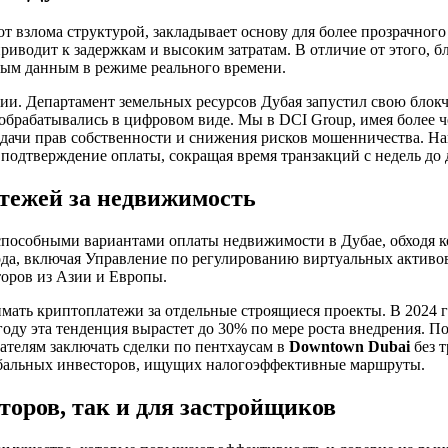
т взлома структурой, закладывает основу для более прозрачног
иводит к задержкам и высоким затратам. В отличие от этого, 
ным данным в режиме реального времени.
ии. Департамент земельных ресурсов Дубая запустил свою блокч
и обрабатывались в цифровом виде. Мы в DCI Group, имея более
едачи прав собственности и снижения рисков мошенничества. На
подтверждение оплаты, сокращая время транзакций с недель до 
тежей за недвижимость
неспособными вариантами оплаты недвижимости в Дубае, обходя 
а, включая Управление по регулированию виртуальных активов 
торов из Азии и Европы.
нимать криптоплатежи за отдельные строящиеся проекты. В 2024 
оду эта тенденция вырастет до 30% по мере роста внедрения. П
ателям заключать сделки по пентхаусам в
Downtown Dubai
без 
глобальных инвесторов, ищущих налогоэффективные маршруты.
оров, так и для застройщиков