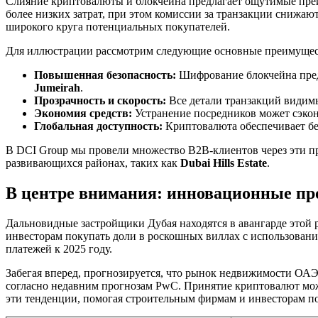
Слияние криптовалюты и блокчейна предлагает ощутимые пре
более низких затрат, при этом комиссии за транзакции снижа
широкого круга потенциальных покупателей.
Для иллюстрации рассмотрим следующие основные преимущес
Повышенная безопасность:
Шифрование блокчейна предо
Jumeirah
.
Прозрачность и скорость:
Все детали транзакций видимы
Экономия средств:
Устранение посредников может сэкон
Глобальная доступность:
Криптовалюта обеспечивает бе
В DCI Group мы провели множество B2B-клиентов через эти п
развивающихся районах, таких как
Dubai Hills Estate
.
В центре внимания: инновационные п
Дальновидные застройщики Дубая находятся в авангарде этой
инвесторам покупать доли в роскошных виллах с использован
платежей к 2025 году.
Забегая вперед, прогнозируется, что рынок недвижимости ОАЭ 
согласно недавним прогнозам PwC. Принятие криптовалют мож
эти тенденции, помогая строительным фирмам и инвесторам по