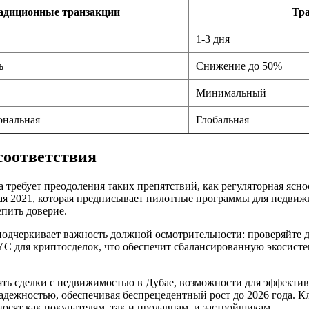
адиционные транзакции
Тра
1-3 дня
ь
Снижение до 50%
Минимальный
ональная
Глобальная
соответствия
требует преодоления таких препятствий, как регуляторная ясно
бая 2021, которая предписывает пилотные программы для недви
пить доверие.
 подчеркивает важность должной осмотрительности: проверяйте
YC для криптосделок, что обеспечит сбалансированную экосист
ь сделки с недвижимостью в Дубае, возможности для эффективн
с надежностью, обеспечивая беспрецедентный рост до 2026 года
осят как покупателям, так и продавцам, и застройщикам.