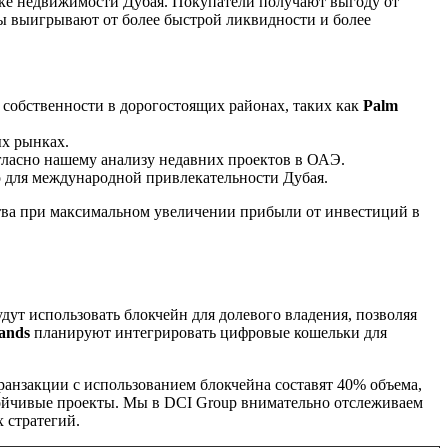
ке недвижимости Дубая. Покупатели получают выгоду от
цы выигрывают от более быстрой ликвидности и более
собственности в дорогостоящих районах, таких как
Palm
ых рынках.
гласно нашему анализу недавних проектов в ОАЭ.
 для международной привлекательности Дубая.
ства при максимальном увеличении прибыли от инвестиций в
удут использовать блокчейн для долевого владения, позволяя
lands
планируют интегрировать цифровые кошельки для
ранзакции с использованием блокчейна составят 40% объема,
ойчивые проекты. Мы в DCI Group внимательно отслеживаем
 стратегий.