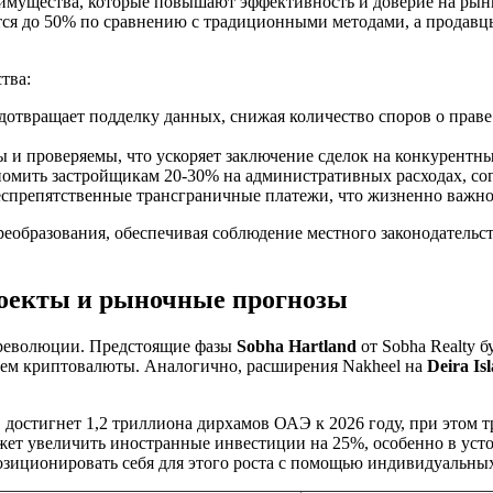
имущества, которые повышают эффективность и доверие на рын
ются до 50% по сравнению с традиционными методами, а продав
тва:
твращает подделку данных, снижая количество споров о праве 
 и проверяемы, что ускоряет заключение сделок на конкурентн
омить застройщикам 20-30% на административных расходах, со
спрепятственные трансграничные платежи, что жизненно важно
реобразования, обеспечивая соблюдение местного законодатель
роекты и рыночные прогнозы
 революции. Предстоящие фазы
Sobha Hartland
от Sobha Realty б
ием криптовалюты. Аналогично, расширения Nakheel на
Deira Is
достигнет 1,2 триллиона дирхамов ОАЭ к 2026 году, при этом т
ет увеличить иностранные инвестиции на 25%, особенно в уст
зиционировать себя для этого роста с помощью индивидуальных