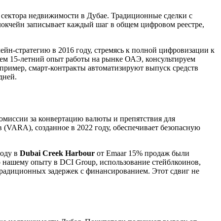
о сектора недвижимости в Дубае. Традиционные сделки с
блокчейн записывает каждый шаг в общем цифровом реестре,
ейн-стратегию в 2016 году, стремясь к полной цифровизации к
 чем 15-летний опыт работы на рынке ОАЭ, консультируем
пример, смарт-контракты автоматизируют выпуск средств
дней.
комиссии за конвертацию валюты и препятствия для
(VARA), созданное в 2022 году, обеспечивает безопасную
году в
Dubai Creek Harbour
от Emaar 15% продаж были
о нашему опыту в DCI Group, использование стейблкоинов,
традиционных задержек с финансированием. Этот сдвиг не