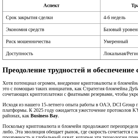
Аспект
Тр
Срок закрытия сделки
4-6 недель
Экономия средств
Базовый уровен
Риск мошенничества
Умеренный
Доступность
Локальная/Реги
Преодоление трудностей и обеспечение 
Хотя потенциал огромен, внедрение криптовалюты и блокчейна 
это с помощью таких инициатив, как Стратегия блокчейна Ду
сочетающих криптоплатежи с фиатными резервами, чтобы укре
Исходя из нашего 15-летнего опыта работы в ОАЭ, DCI Group
платформы. К 2025 году ожидается ужесточение протоколов K
районах, как
Business Bay
.
Поскольку криптовалюта и блокчейн продолжают переопределят
либо. Эта эволюция обещает рынок, где скорость сочетается 
прозрачность и глобальный охват, которые эти технологии прин