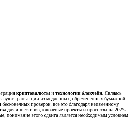
еграция
криптовалюты
и
технологии блокчейн
. Являясь
бразуют транзакции из медленных, обремененных бумажной
и бесконечных проверок, все это благодаря неизменному
тва для инвесторов, ключевые проекты и прогнозы на 2025-
ые, понимание этого сдвига является необходимым условием