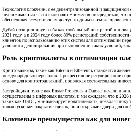
Технология блокчейн, с ее децентрализованной и защищенной о
недвижимостью часто включают множество посредников, что пр
обеспечивая всем сторонам доступ к одним и тем же проверен
Дубай позиционирует себя как глобальный центр этой инновац
2021 году, а к 2024 году более 80% регистраций собственност
клиентов по использованию этих систем для оптимизации пер
условного депонирования при выполнении таких условий, как 
Роль криптовалюты в оптимизации пла
Криптовалюты, такие как Bitcoin и Ethereum, становятся жиз
международных переводов. Прогрессивное регулирование город
основу для криптотранзакций, привлекая состоятельных инвес
Застройщики, такие как Emaar Properties и Damac, начали при
осуществлены в цифровых валютах, и мы ожидаем, что к 2026 г
таких как USDT, минимизирует волатильность, позволяя покуп
только ускоряет закрытие сделок, но и открывает двери для 
Ключевые преимущества как для инвест