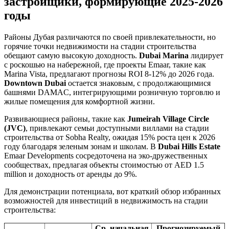
застройщики, формирующие 2025-2026
годы
Районы Дубая различаются по своей привлекательности, но
горячие точки недвижимости на стадии строительства
обещают самую высокую доходность.
Dubai Marina
лидирует
с роскошью на набережной, где проекты Emaar, такие как
Marina Vista, предлагают прогнозы ROI 8-12% до 2026 года.
Downtown Dubai
остается знаковым, с продолжающимися
башнями DAMAC, интегрирующими розничную торговлю и
жилые помещения для комфортной жизни.
Развивающиеся районы, такие как
Jumeirah Village Circle
(JVC)
, привлекают семьи доступными виллами на стадии
строительства от Sobha Realty, ожидая 15% роста цен к 2026
году благодаря зеленым зонам и школам. В
Dubai Hills Estate
Emaar Developments сосредоточена на эко-дружественных
сообществах, предлагая объекты стоимостью от AED 1.5
million и доходность от аренды до 9%.
Для демонстрации потенциала, вот краткий обзор избранных
возможностей для инвестиций в недвижимость на стадии
строительства:
Ср. начальная
Прогнозируемый