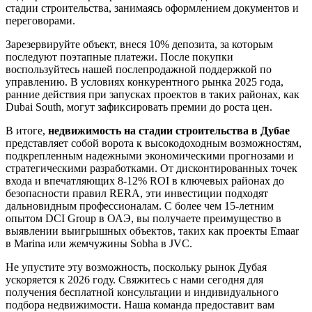
стадии строительства, занимаясь оформлением документов и
переговорами.
Зарезервируйте объект, внеся 10% депозита, за которым
последуют поэтапные платежи. После покупки
воспользуйтесь нашей послепродажной поддержкой по
управлению. В условиях конкурентного рынка 2025 года,
ранние действия при запусках проектов в таких районах, как
Dubai South, могут зафиксировать премии до роста цен.
В итоге,
недвижимость на стадии строительства в Дубае
представляет собой ворота к высокодоходным возможностям,
подкрепленным надежными экономическими прогнозами и
стратегическими разработками. От дисконтированных точек
входа и впечатляющих 8-12% ROI в ключевых районах до
безопасности правил RERA, эти инвестиции подходят
дальновидным профессионалам. С более чем 15-летним
опытом DCI Group в ОАЭ, вы получаете преимущество в
выявлении выигрышных объектов, таких как проекты Emaar
в Marina или жемчужины Sobha в JVC.
Не упустите эту возможность, поскольку рынок Дубая
ускоряется к 2026 году. Свяжитесь с нами сегодня для
получения бесплатной консультации и индивидуального
подбора недвижимости. Наша команда предоставит вам