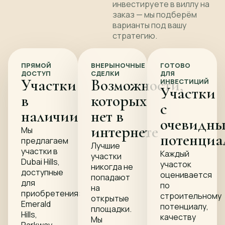
инвестируете в виллу на
заказ — мы подберём
варианты под вашу
стратегию.
ПРЯМОЙ
ВНЕРЫНОЧНЫЕ
ГОТОВО
ДОСТУП
СДЕЛКИ
ДЛЯ
Участки
Возможности,
ИНВЕСТИЦИЙ
Участки
в
которых
с
наличии
нет в
очевидн
интернете
Мы
потенциа
предлагаем
Лучшие
участки в
Каждый
участки
Dubai Hills,
участок
никогда не
доступные
оценивается
попадают
для
по
на
приобретения:
строительному
открытые
Emerald
потенциалу,
площадки.
Hills,
качеству
Мы