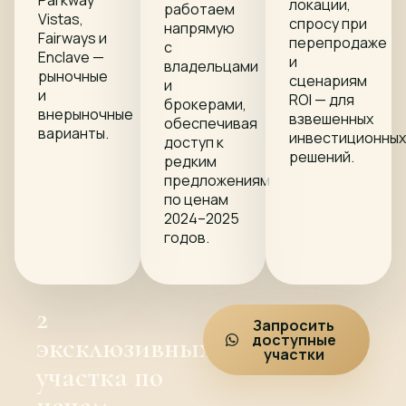
Parkway
локации,
работаем
Vistas,
спросу при
напрямую
Fairways и
перепродаже
с
Enclave —
и
владельцами
рыночные
сценариям
и
и
ROI — для
брокерами,
внерыночные
взвешенных
обеспечивая
варианты.
инвестиционны
доступ к
решений.
редким
предложениям
по ценам
2024–2025
годов.
2
Запросить
эксклюзивных
доступные
участки
участка по
ценам