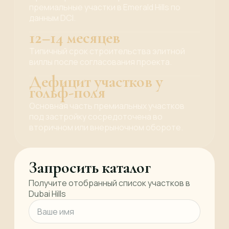
премиальные участки в Emerald Hills по
данным DCI.
12–14 месяцев
Типичный срок строительства элитной
виллы после согласования проекта.
Дефицит участков у
гольф-поля
Основная часть премиальных участков
под застройку сосредоточена во
вторичном или внерыночном обороте.
Запросить каталог
Получите отобранный список участков в
Dubai Hills