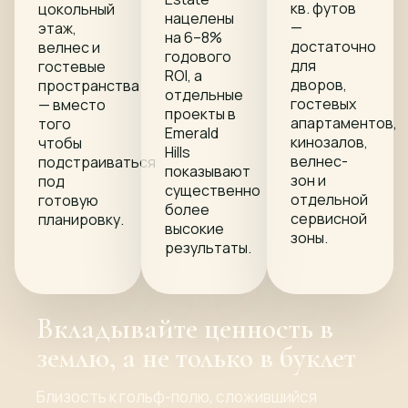
кв. футов
цокольный
нацелены
—
этаж,
на 6–8%
достаточно
велнес и
годового
для
гостевые
ROI, а
дворов,
пространства
отдельные
гостевых
— вместо
проекты в
апартаментов,
того
Emerald
кинозалов,
чтобы
Hills
велнес-
подстраиваться
показывают
зон и
под
существенно
отдельной
готовую
более
сервисной
планировку.
высокие
зоны.
результаты.
Вкладывайте ценность в
землю, а не только в буклет
Близость к гольф-полю, сложившийся