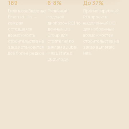
189
6-8%
До 37%
Вилл в сообществе
Типичный
Прогнозируемый
Emerald Hills —
годовой
ROI проекта,
каждая
диапазон ROI по
выделенный DCI
оставшаяся
данным DCI
для избранных
возможность
Group для
возможностей
строительства на
стратегий по
строительства на
заказ становится
виллам в Dubai
заказ в Emerald
всё более редкой.
Hills Estate в
Hills.
2025 году.