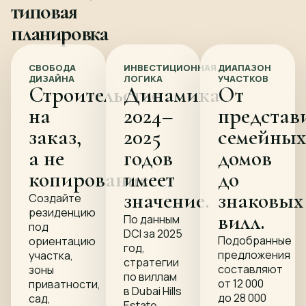
типовая
планировка
СВОБОДА
ИНВЕСТИЦИОННАЯ
ДИАПАЗОН
ДИЗАЙНА
ЛОГИКА
УЧАСТКОВ
Строительство
Динамика
От
на
2024–
представ
заказ,
2025
семейны
а не
годов
домов
копирование.
имеет
до
значение.
знаковых
Создайте
резиденцию
вилл.
По данным
под
DCI за 2025
Подобранные
ориентацию
год,
предложения
участка,
стратегии
составляют
зоны
по виллам
от 12 000
приватности,
в Dubai Hills
до 28 000
сад,
Estate