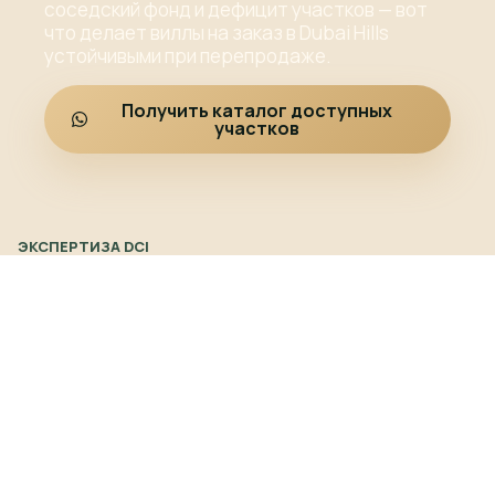
соседский фонд и дефицит участков — вот
что делает виллы на заказ в Dubai Hills
устойчивыми при перепродаже.
Получить каталог доступных
участков
ЭКСПЕРТИЗА DCI
От покупки
земли до
ключей
ШАГ 1
ШАГ 2
ШАГ 3
Поиск
Сопровождение
Навигац
редких
сделки
по
участков
и
архитект